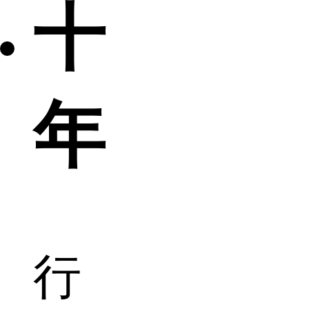
十
年
行