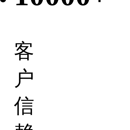
客
户
信