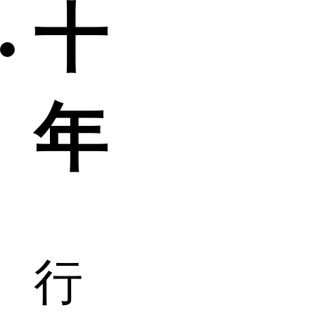
十
年
行