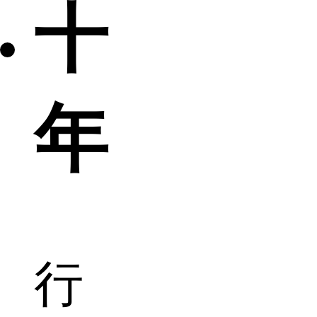
十
年
行