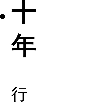
十
年
行