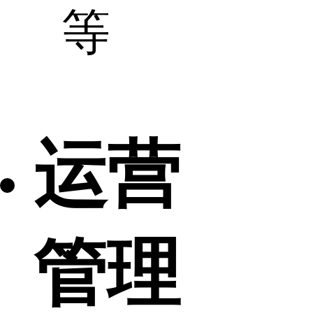
等
运营
管理