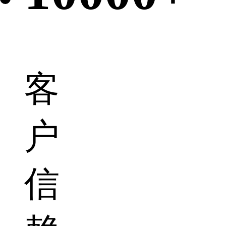
客
户
信