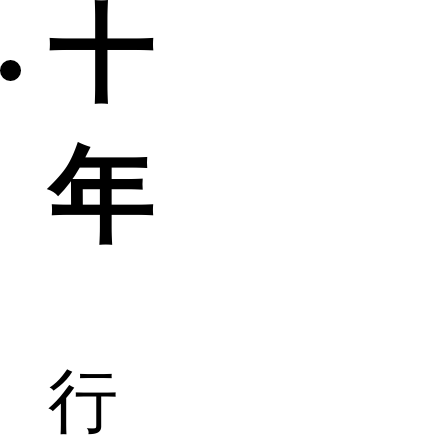
十
年
行