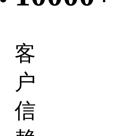
客
户
信