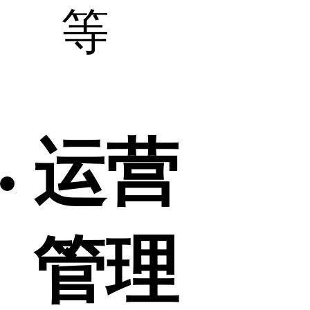
等
运营
管理