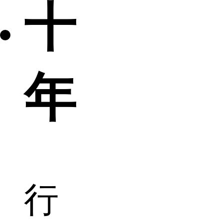
十
年
行