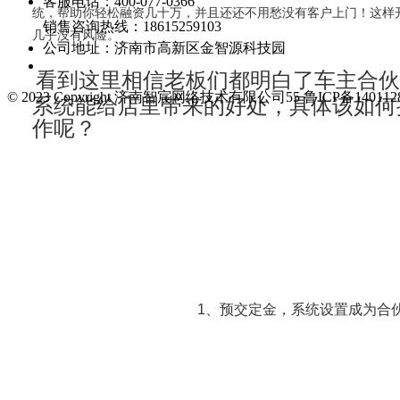
客服电话：400-077-0366
统，帮助你轻松融资几十万，并且还还不用愁没有客户上门！这样
销售咨询热线：18615259103
几乎没有风险。
公司地址：济南市高新区金智源科技园
看到这里相信老板们都明白了车主合伙
© 2023 Copyright 济南智宸网络技术有限公司55 鲁ICP备140112
系统能给店里带来的好处，具体该如何
作呢？
1、预交定金，系统设置成为合