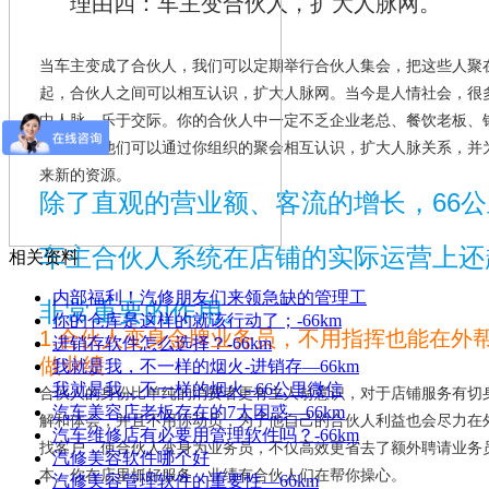
理由四：车主变合伙人，扩大人脉网。
当车主变成了合伙人，我们可以定期举行合伙人集会，把这些人聚
起，合伙人之间可以相互认识，扩大人脉网。当今是人情社会，很
中人脉、乐于交际。你的合伙人中一定不乏企业老总、餐饮老板、
长等等，他们可以通过你组织的聚会相互认识，扩大人脉关系，并
来新的资源。
除了直观的营业额、客流的增长，66公
车主合伙人系统在店铺的实际运营上还
相关资料
内部福利！汽修朋友们来领急缺的管理工
非常重要的作用。
你的仓库是这样的就该行动了；-66km
1.合伙人变身金牌业务员，不用指挥也能在外
进销存软件怎么选择？-66km
做业绩
我就是我，不一样的烟火-进销存—66km
我就是我，不一样的烟火--66公里微信
合伙人的身份比单纯的消费者更有主人翁意识，对于店铺服务有切
汽车美容店老板存在的7大困惑—66km
解和体会，并且不用你动员，为了他自己的合伙人利益也会尽力在
汽车维修店有必要用管理软件吗？-66km
找客户，使合伙人变身为业务员，不仅高效更省去了额外聘请业务
汽修美容软件哪个好
本。你在店里抓好服务，业绩有合伙人们在帮你操心。
汽修美容管理软件的重要性—66km