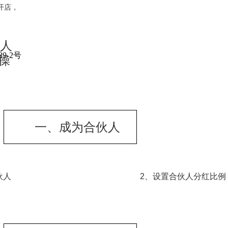
开店，
人
89-2号
操
一、成为合伙人
伙人
2、设置合伙人分红比例