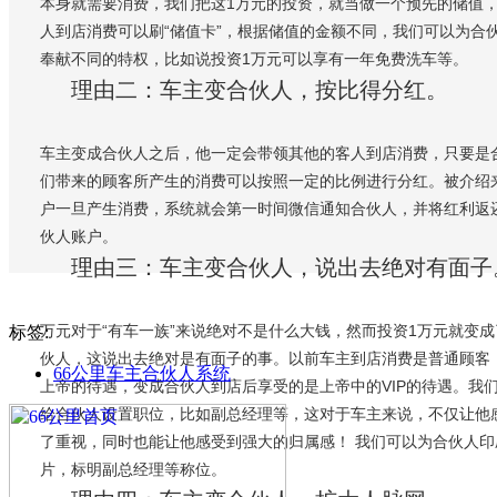
本身就需要消费，我们把这1万元的投资，就当做一个预先的储值
人到店消费可以刷“储值卡”，根据储值的金额不同，我们可以为合
奉献不同的特权，比如说投资1万元可以享有一年免费洗车等。
理由二：车主变合伙人，按比得分红。
车主变成合伙人之后，他一定会带领其他的客人到店消费，只要是
们带来的顾客所产生的消费可以按照一定的比例进行分红。被介绍
户一旦产生消费，系统就会第一时间微信通知合伙人，并将红利返
伙人账户。
理由三：车主变合伙人，说出去绝对有面子
万元对于“有车一族”来说绝对不是什么大钱，然而投资1万元就变成
标签:
伙人，这说出去绝对是有面子的事。以前车主到店消费是普通顾客
66公里车主合伙人系统
上帝的待遇，变成合伙人到店后享受的是上帝中的VIP的待遇。我
给合伙人设置职位，比如副总经理等，这对于车主来说，不仅让他
了重视，同时也能让他感受到强大的归属感！ 我们可以为合伙人印
片，标明副总经理等称位。