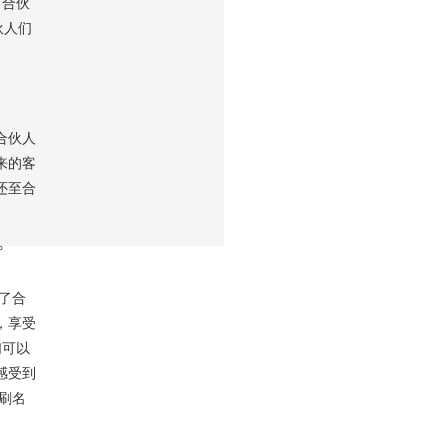
，合伙
伙人们
合伙人
来的客
还至合
。
了合
，享受
们可以
感受到
刷名