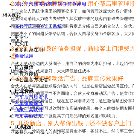
2.合伙人变身金牌客户经理，用心帮店里管理
66公里汽修美容管理软件简单易用
车主合伙人系统使店里的顾客变多了，如何管理这庞大的客户群体
相关阅读
还要特别消耗人力物力去维护？其实谁带来的顾客由有谁去管理维
顾客有问题需要咨询了首先想到肯定是介绍自己来的合伙人，合伙
66公里车主合伙人系统
把解决不了的问题反馈给店铺，合伙人自愿变身为金牌客服，大大
更专业
理成本。
更实用
3.合伙人用自身的信誉担保，新顾客上门消费
更多商家在用
虑
免费试用
合伙人发动身边的人脉圈子，用自己的信誉为本店担保，比起陌生
官方微信
让顾客放心，效果更好，大大降低信任成本
4.合伙人变身移动活广告，品牌宣传效果好
66公里官方微信
合伙人在参与店里新顾客介绍的同时，也是在帮店里做品牌宣传。
行业资讯
销在当今时代的重要性不言而喻，合伙人变身移动活广告，使宣传
汽车后市场资讯
容易被顾客接受与信任。现在互联网非常方便，通过微信晒图分享
汽车维修保养
单、基础的手段就可以达到宣传店铺的效果。每个人的微信朋友圈
商家工具软件
百号人，这无形之中就提高了门店品牌的知名度和影响力。
汽车美容洗车
5. 开设新店，别人帮你出钱，还不缺客户上
联系我们
开设新店、分店最大的困难就是资金不够、客源不足。然而车主合