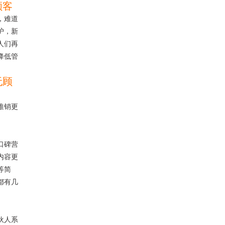
顾客
，难道
护，新
人们再
降低管
无顾
推销更
口碑营
内容更
等简
都有几
门。
伙人系