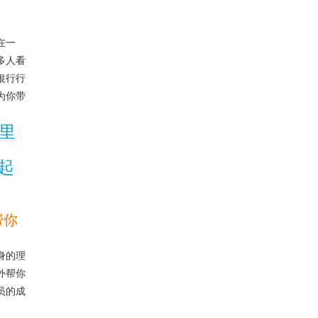
在一
多人看
银行行
为你带
里
起
帮你
身的理
外帮你
员的成