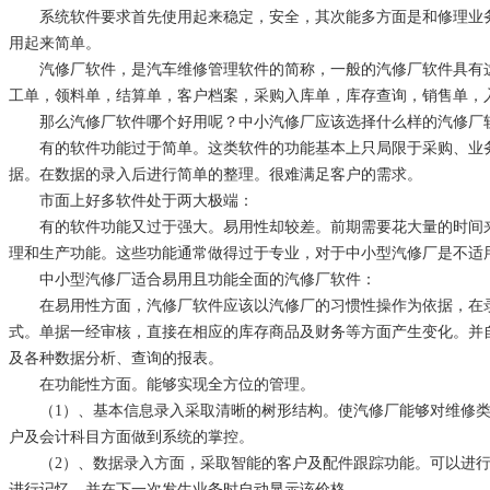
系统软件要求首先使用起来稳定，安全，其次能多方面是和修理业
用起来简单。
汽修厂软件，是汽车维修管理软件的简称，一般的汽修厂软件具有
工单，领料单，结算单，客户档案，采购入库单，库存查询，销售单，
那么汽修厂软件哪个好用呢？中小汽修厂应该选择什么样的汽修厂
有的软件功能过于简单。这类软件的功能基本上只局限于采购、业
据。在数据的录入后进行简单的整理。很难满足客户的需求。
市面上好多软件处于两大极端：
有的软件功能又过于强大。易用性却较差。前期需要花大量的时间
理和生产功能。这些功能通常做得过于专业，对于中小型汽修厂是不适
中小型汽修厂适合易用且功能全面的汽修厂软件：
在易用性方面，汽修厂软件应该以汽修厂的习惯性操作为依据，在
式。单据一经审核，直接在相应的库存商品及财务等方面产生变化。并
及各种数据分析、查询的报表。
在功能性方面。能够实现全方位的管理。
（1）、基本信息录入采取清晰的树形结构。使汽修厂能够对维修
户及会计科目方面做到系统的掌控。
（2）、数据录入方面，采取智能的客户及配件跟踪功能。可以进
进行记忆，并在下一次发生业务时自动显示该价格。