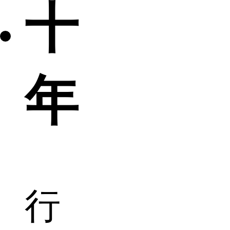
十
年
行