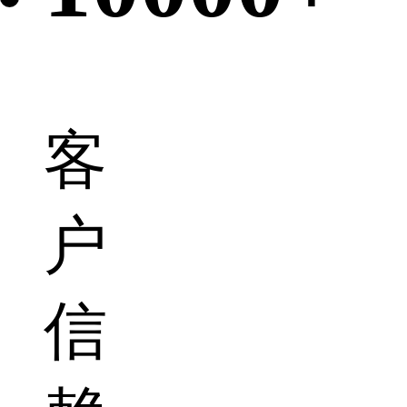
客
户
信