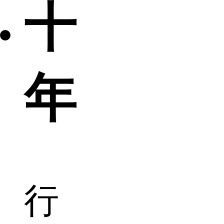
十
年
行