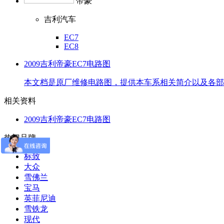
帝豪
吉利汽车
EC7
EC8
2009吉利帝豪EC7电路图
本文档是原厂维修电路图，提供本车系相关简介以及各部
相关资料
2009吉利帝豪EC7电路图
热门品牌
标致
大众
雪佛兰
宝马
英菲尼迪
雪铁龙
现代