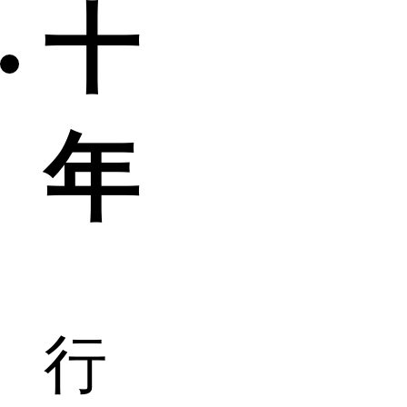
十
年
行