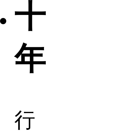
十
年
行