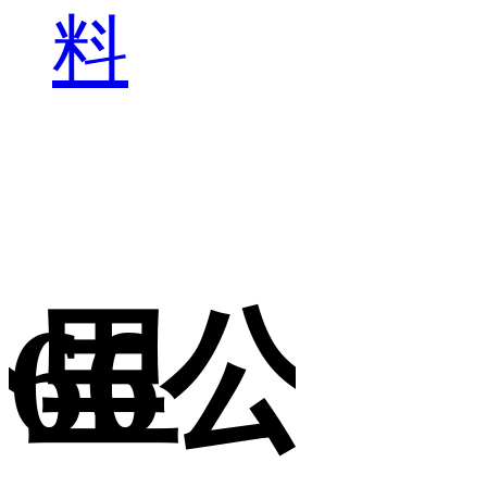
料
公里
66公
6