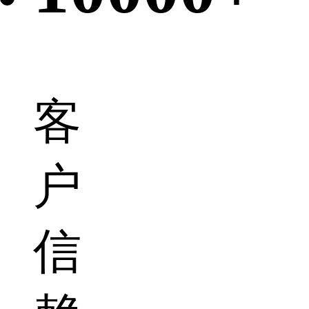
客
户
信