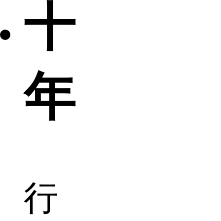
十
年
行