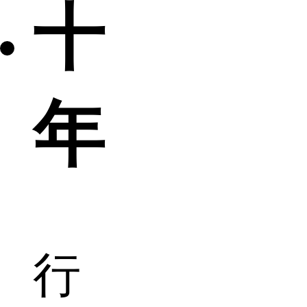
十
年
行