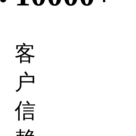
客
户
信