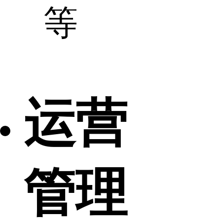
等
运营
管理