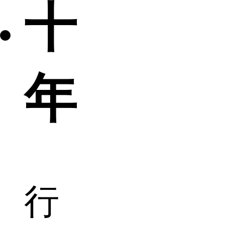
十
年
行